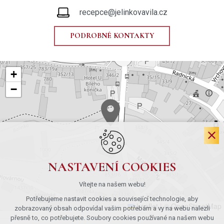
recepce@jelinkovavila.cz
PODROBNÉ KONTAKTY
+
−
NASTAVENÍ COOKIES
Vítejte na našem webu!
Potřebujeme nastavit cookies a související technologie, aby
Leaflet
|
© OpenStreetMap
zobrazovaný obsah odpovídal vašim potřebám a vy na webu nalezli
přesně to, co potřebujete. Soubory cookies používané na našem webu