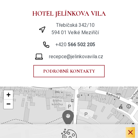
HOTEL JELÍNKOVA VILA
Třebíčská 342/10
594 01 Velké Meziříčí
+420
566 502 205
recepce@jelinkovavila.cz
PODROBNÉ KONTAKTY
+
−