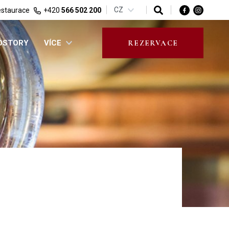
CZ
staurace
+420
566 502 200
ROSTORY
VÍCE
REZERVACE