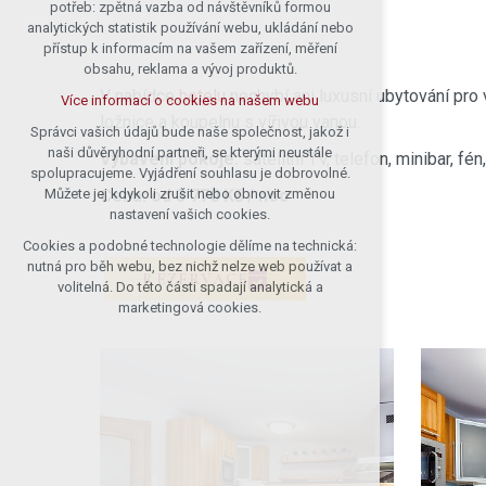
potřeb: zpětná vazba od návštěvníků formou
analytických statistik používání webu, ukládání nebo
přístup k informacím na vašem zařízení, měření
obsahu, reklama a vývoj produktů.
V nabídce
hotelu
nechybí ani luxusní ubytování pro 
Více informací o cookies na našem webu
ložnice a koupelnu s vířivou vanou.
Správci vašich údajů bude naše společnost, jakož i
naši důvěryhodní partneři, se kterými neustále
Vybavení pokoje:
satelitní TV, telefon, minibar, f
spolupracujeme. Vyjádření souhlasu je dobrovolné.
Cena: od 3 770 Kč / noc
Můžete jej kdykoli zrušit nebo obnovit změnou
nastavení vašich cookies.
Cookies a podobné technologie dělíme na technická:
nutná pro běh webu, bez nichž nelze web používat a
REZERVACE
volitelná. Do této části spadají analytická a
marketingová cookies.