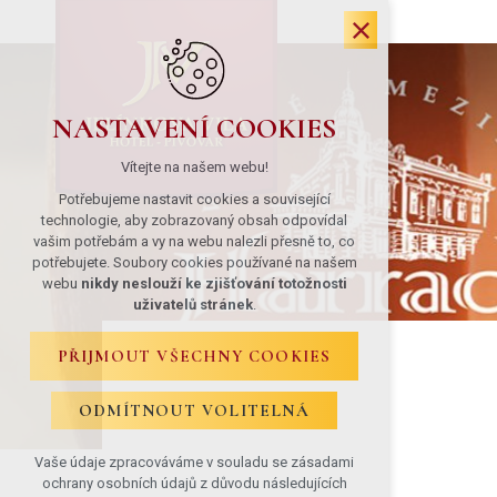
NASTAVENÍ COOKIES
Vítejte na našem webu!
Potřebujeme nastavit cookies a související
technologie, aby zobrazovaný obsah odpovídal
vašim potřebám a vy na webu nalezli přesně to, co
potřebujete. Soubory cookies používané na našem
webu
nikdy neslouží ke zjišťování totožnosti
uživatelů stránek
.
PŘIJMOUT VŠECHNY COOKIES
ODMÍTNOUT VOLITELNÁ
Vaše údaje zpracováváme v souladu se zásadami
ochrany osobních údajů z důvodu následujících