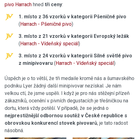
pivo Harrach
hned
tři ceny
:
1. místo z 36 vzorků v kategorii Pšeničné pivo
(
Harrach - Pšeničné pivo
)
3. místo z 21 vzorků v kategorii Evropský ležák
(
Harrach - Vídeňský speciál
)
3. místo z 24 vzorků v kategorii Silné světlé pivo
z minipivovaru
(
Harrach - Vídeňský speciál
)
Úspěch je o to větší, že tři medaile kromě nás a šumavského
podniku Lyer žádný další minipivovar nezískal. Je nám
velkou ctí, že jsme uspěli. I když je pro nás stěžejní přízeň
zákazníků, ocenění v pivních degustacích je třešničkou na
dortu, která vždy potěší. V případě, že se jedná o
nejprestižnější odbornou soutěž v České republice s
obrovskou konkurencí stovek pivovarů
, je tato radost
násobná.