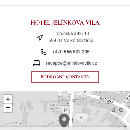
HOTEL JELÍNKOVA VILA
Třebíčská 342/10
594 01 Velké Meziříčí
+420
566 502 205
recepce@jelinkovavila.cz
PODROBNÉ KONTAKTY
+
−