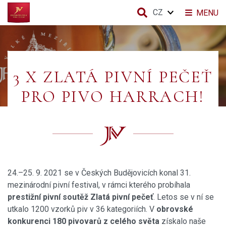
CZ
MENU
3 X ZLATÁ PIVNÍ PEČEŤ
PRO PIVO HARRACH!
24.–25. 9. 2021 se v Českých Budějovicích konal 31.
mezinárodní pivní festival, v rámci kterého probíhala
prestižní pivní soutěž Zlatá pivní pečeť
. Letos se v ní se
utkalo 1200 vzorků piv v 36 kategoriích. V
obrovské
konkurenci 180 pivovarů z celého světa
získalo naše