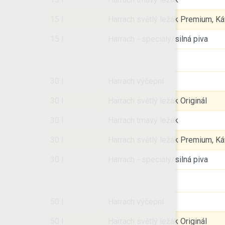
15 l
Harrach světlý ležák Premium, Káv
15 l
Harrach - speciály/silná piva
30 l
Harrach výčepní
30 l
Harrach světlý ležák Originál
30 l
Harrach tmavý ležák
30 l
Harrach světlý ležák Premium, Káv
30 l
Harrach - speciály/silná piva
50 l
Harrach výčepní
50 l
Harrach světlý ležák Originál