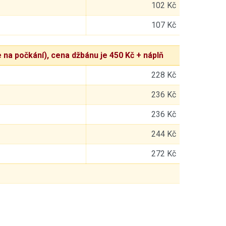
102 Kč
107 Kč
 na počkání), cena džbánu je 450 Kč + náplň
228 Kč
236 Kč
236 Kč
244 Kč
272 Kč