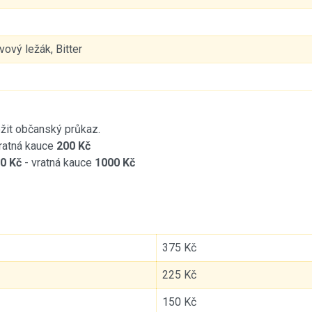
ový ležák, Bitter
ožit občanský průkaz.
ratná kauce
200 Kč
0 Kč
- vratná kauce
1000 Kč
375 Kč
225 Kč
150 Kč