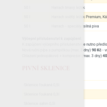
50 l
Harrach tmavý ležák
50 l
Harrach světlý ležák Premium, Káv
50 l
Harrach - speciály/silná piva
Výčepní příslušenství k zapůjčení:
K zapůjčení výčepního příslušenství je nutno předl
Nová ruční pípa s pumpičkou (max. 3 dny)
90 Kč
- v
Chlazení jednopákové + kompresor (max. 3 dny)
40
PIVNÍ SKLENICE
Sklenice foukaná 0,5l
Sklenice foukaná 0,3l
Sklenice sahm 0,5l