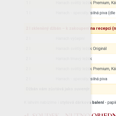
1 l
Harrach světlý ležák Premium, Káv
1 l
Harrach - speciály/silná piva (
2 l skleněný džbán – k zakoupení na recepci (n
2 l
Harrach výčepní
2 l
Harrach světlý ležák Originál
2 l
Harrach tmavý ležák
2 l
Harrach světlý ležák Premium, Káv
2 l
Harrach - speciály/silná piva
Džbán vám zůstává jako suvenýr.
K lahvím nabízíme i
stylová dárková balení
- papí
5L SOUDEK - NUTNO OBJED