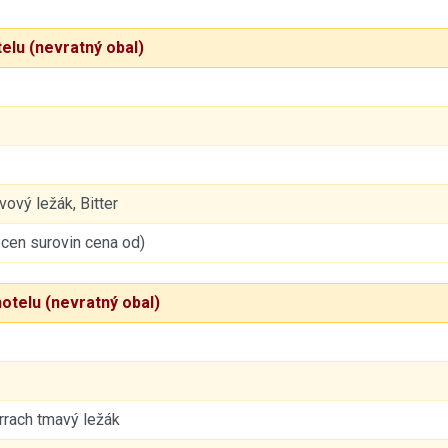
elu (nevratný obal)
ový ležák, Bitter
dle cen surovin cena od)
hotelu (nevratný obal)
arrach tmavý ležák