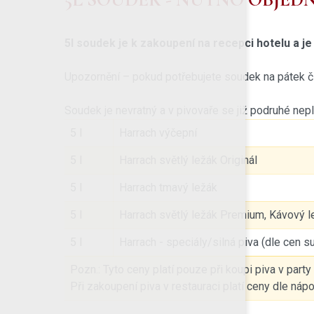
5l soudek je k zakoupení na recepci hotelu a j
Upozornění – pokud potřebujete soudek na pátek či v
Soudek je nevratný a v pivovaře se již podruhé nepl
5 l
Harrach výčepní
5 l
Harrach světlý ležák Originál
5 l
Harrach tmavý ležák
5 l
Harrach světlý ležák Premium, Kávový le
5 l
Harrach - speciály/silná piva (dle cen s
Pozn.: Tyto ceny platí pouze při koupi piva v party
Při zakoupení piva v restauraci platí ceny dle nápo