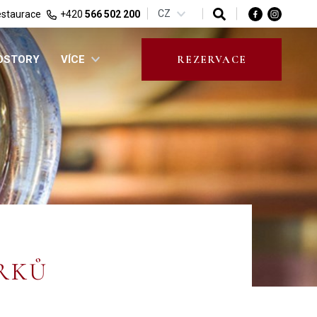
CZ
staurace
+420
566 502 200
ROSTORY
VÍCE
REZERVACE
ÁRKŮ