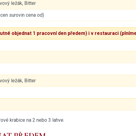
ový ležák, Bitter
dle cen surovin cena od)
utné objednat 1 pracovní den předem) i v restauraci (plníme
ový ležák, Bitter
rové krabice na 2 nebo 3 lahve.
NAT PŘEDEM