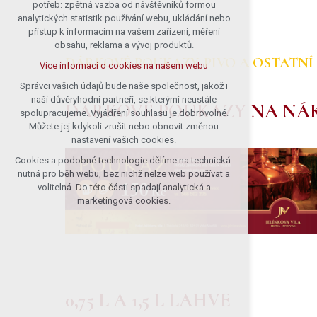
potřeb: zpětná vazba od návštěvníků formou
analytických statistik používání webu, ukládání nebo
přístup k informacím na vašem zařízení, měření
obsahu, reklama a vývoj produktů.
DÁRKOVÉ POUKAZY, PIVO A OSTATNÍ 
Více informací o cookies na našem webu
Správci vašich údajů bude naše společnost, jakož i
naši důvěryhodní partneři, se kterými neustále
DÁRKOVÉ POUKAZY NA NÁK
spolupracujeme. Vyjádření souhlasu je dobrovolné.
Můžete jej kdykoli zrušit nebo obnovit změnou
nastavení vašich cookies.
Cookies a podobné technologie dělíme na technická:
nutná pro běh webu, bez nichž nelze web používat a
volitelná. Do této části spadají analytická a
marketingová cookies.
0,75 L A 1,5 L LAHVE