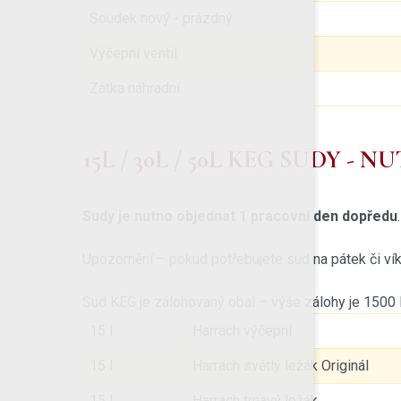
Soudek nový - prázdný
Výčepní ventil
Zátka náhradní
15L / 30L / 50L KEG SUDY 
Sudy je nutno objednat 1 pracovní den dopředu
Upozornění – pokud potřebujete sud na pátek či víke
Sud KEG je zálohovaný obal – výše zálohy je 1500 
15 l
Harrach výčepní
15 l
Harrach světlý ležák Originál
15 l
Harrach tmavý ležák