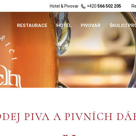
Hotel & Pivovar
+420
566 502 205
Re
RESTAURACE
HOTEL
PIVOVAR
ŠKOLICÍ P
DEJ PIVA A PIVNÍCH D