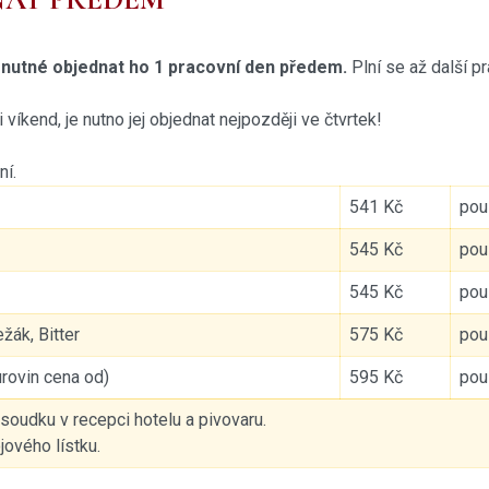
e nutné objednat ho 1 pracovní den předem.
Plní se až další p
íkend, je nutno jej objednat nejpozději ve čtvrtek!
ní.
541 Kč
pou
545 Kč
pou
545 Kč
pou
žák, Bitter
575 Kč
pou
urovin cena od)
595 Kč
pou
 soudku v recepci hotelu a pivovaru.
jového lístku.