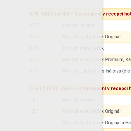
0,75 l SKLO LAHEV – k zakoupení v recepci hot
0,75 l
Harrach výčepní
0,75 l
Harrach světlý ležák Originál
0,75 l
Harrach tmavý ležák
0,75 l
Harrach světlý ležák Premium, Káv
0,75 l
Harrach - speciály/silná piva (
1 l a 1,5 l PET LAHEV – k zakoupení v recepci 
1,5 l
Harrach výčepní
1,5 l
Harrach světlý ležák Originál
1 l
Harrach světlý ležák Originál a H