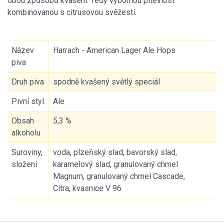
obou způsobů kvašení. Tedy výbornou pitelnost
kombinovanou s citrusovou svěžestí.
Název
Harrach - American Lager Ale Hops
piva
Druh piva
spodně kvašený světlý speciál
Pivní styl
Ale
Obsah
5,3 %
alkoholu
Suroviny,
voda, plzeňský slad, bavorský slad,
složení
karamelový slad, granulovaný chmel
Magnum, granulovaný chmel Cascade,
Citra, kvasnice V 96