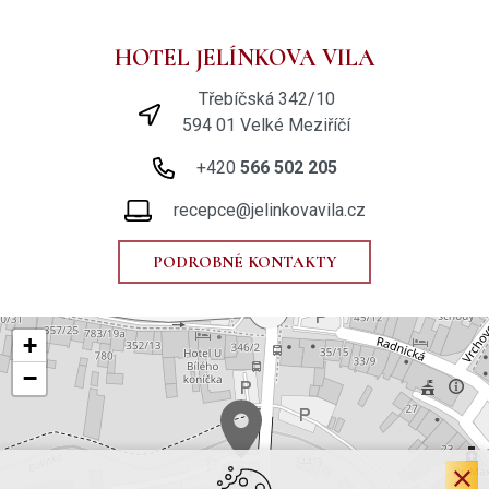
HOTEL JELÍNKOVA VILA
Třebíčská 342/10
594 01 Velké Meziříčí
+420
566 502 205
recepce@jelinkovavila.cz
PODROBNÉ KONTAKTY
+
−