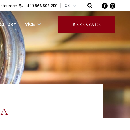
CZ
staurace
+420
566 502 200
ROSTORY
VÍCE
REZERVACE
PA