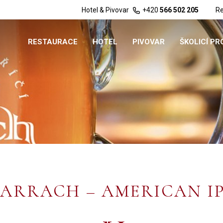
Hotel & Pivovar
+420
566 502 205
Re
RESTAURACE
HOTEL
PIVOVAR
ŠKOLICÍ P
ARRACH – AMERICAN I