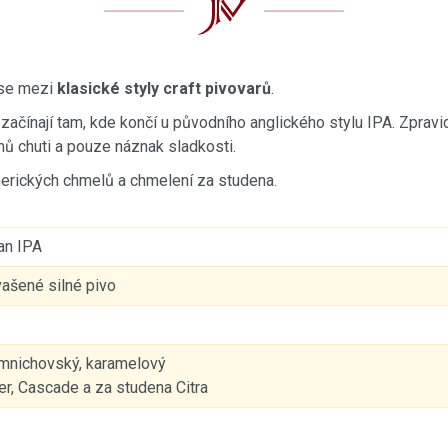
í se mezi
klasické styly craft pivovarů
.
začínají tam, kde končí u původního anglického stylu IPA. Zprav
nů chuti a pouze náznak sladkosti.
merických chmelů a chmelení za studena.
an IPA
vašené silné pivo
 mnichovský, karamelový
er, Cascade a za studena Citra