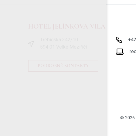
HOTEL JELÍNKOVA VILA
Třebíčská 342/10
+4
594 01 Velké Meziříčí
re
PODROBNÉ KONTAKTY
© 2026 