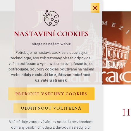
NASTAVENÍ COOKIES
Vítejte na našem webu!
Potřebujeme nastavit cookies a související
technologie, aby zobrazovaný obsah odpovídal
vašim potřebám a vy na webu nalezli přesně to, co
potřebujete. Soubory cookies používané na našem
webu
nikdy neslouží ke zjišťování totožnosti
uživatelů stránek
.
PŘIJMOUT VŠECHNY COOKIES
ODMÍTNOUT VOLITELNÁ
H
Vaše údaje zpracováváme v souladu se zásadami
ochrany osobních údajů z důvodu následujících