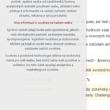
potřeb: zpětná vazba od návštěvníků formou
analytických statistik používání webu, ukládání nebo
přístup k informacím na vašem zařízení, měření
obsahu, reklama a vývoj produktů.
Pivo, které se vyvinulo z amerického pale, ale řad
Více informací o cookies na našem webu
Minimální hodnoty obsahu alkoholu a hořkosti však 
Správci vašich údajů bude naše společnost, jakož i
naši důvěryhodní partneři, se kterými neustále
středně plným tělem, které nabízí řadu ovocných tó
spolupracujeme. Vyjádření souhlasu je dobrovolné.
Vůně a její intenzita vzniká díky novým odrůdám a
Můžete jej kdykoli zrušit nebo obnovit změnou
nastavení vašich cookies.
Cookies a podobné technologie dělíme na technická:
Název piva
Harrach - Americ
nutná pro běh webu, bez nichž nelze web používat a
volitelná. Do této části spadají analytická a
Pivní styl
světlé svrchně k
marketingová cookies.
Obsah alkoholu
6,2 %
Suroviny, složení
slady: plzeňský,
chmely: Challeng