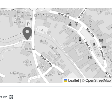
Leaflet
|
© OpenStreetMap
rt.cz