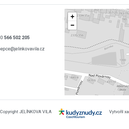
+
−
20
566 502 205
cepce@jelinkovavila.cz
Copyright JELÍNKOVA VILA
Vytvořil xa