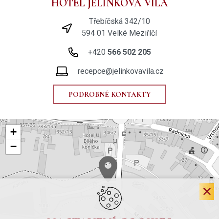
HOTEL JELÍNKOVA VILA
Třebíčská 342/10
594 01 Velké Meziříčí
+420
566 502 205
recepce@jelinkovavila.cz
PODROBNÉ KONTAKTY
+
−