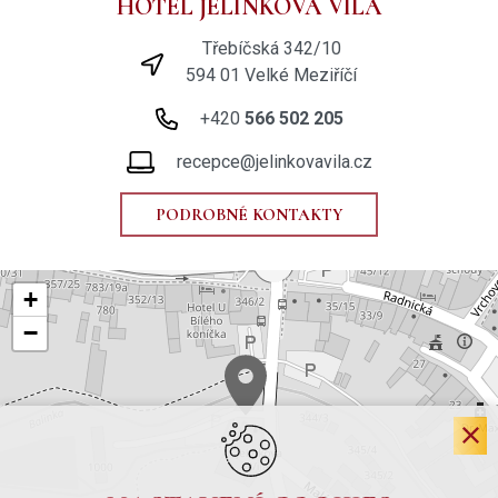
HOTEL JELÍNKOVA VILA
Třebíčská 342/10
594 01 Velké Meziříčí
+420
566 502 205
recepce@jelinkovavila.cz
PODROBNÉ KONTAKTY
+
−