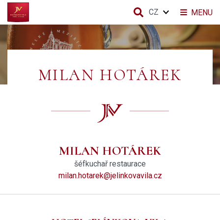
CZ
MENU
MILAN HOTÁREK
MILAN HOTÁREK
šéfkuchař restaurace
milan.hotarek@jelinkovavila.cz