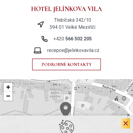
HOTEL JELÍNKOVA VILA
Třebíčská 342/10
594 01 Velké Meziříčí
+420
566 502 205
recepce@jelinkovavila.cz
PODROBNÉ KONTAKTY
+
−