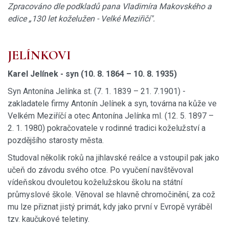
Zpracováno dle podkladů pana Vladimíra Makovského a
edice „130 let koželužen - Velké Meziřičí".
JELÍNKOVI
Karel Jelínek - syn (10. 8. 1864 – 10. 8. 1935)
Syn Antonína Jelínka st. (7. 1. 1839 – 21. 7.1901) -
zakladatele firmy Antonín Jelínek a syn, továrna na kůže ve
Velkém Meziříčí a otec Antonína Jelínka ml. (12. 5. 1897 –
2. 1. 1980) pokračovatele v rodinné tradici koželužství a
pozdějšího starosty města.
Studoval několik roků na jihlavské reálce a vstoupil pak jako
učeň do závodu svého otce. Po vyučení navštěvoval
vídeňskou dvouletou koželužskou školu na státní
průmyslové škole. Věnoval se hlavně chromočinění, za což
mu lze přiznat jistý primát, kdy jako první v Evropě vyráběl
tzv. kaučukové teletiny.