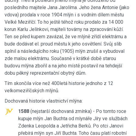
Buchty. Třetí a poslední jméno mlýna je odvozeno od
posledního majitele Jana Jarolíma. Jeho žena Antonie (jako
vdova) prodala v roce 1904 mlýn i s vodním dílem městu
Velké Meziříčí. To ho ještě téhož roku prodalo za 14 000
korun Karlu Jelínkovi, majiteli továrny na zpracování kůží.
Ten se před kupem zavázal, že ve mlýně zřídí elektrárnu a
bude dodávat el. proud městu k jeho osvětlení. Svůj slib
splnil a následujícího roku (1905) mlýn zrušil a vybudoval
zde malou elektrárnu. Současně v krátké době starou
budovu mlýna zbořil a na jeho místě postavil na tehdejší
dobu pěkný reprezentační obytný dům.
Tím skončila více než 400letá historie jednoho z 12
velkomeziříčských mlýnů.
Dochovaná historie vlastnictví mlýna:
1588
(nejstarší dochovaná zmínka) - Po tomto roce
kupuje mlýn Jan Buchta od mlynáře Jíry ve službách
Zdenka Leopolda a Jetřicha Berků. Po otci Janovi
přebírá mlýn syn Jiří Buchta. Toho času platí robotní