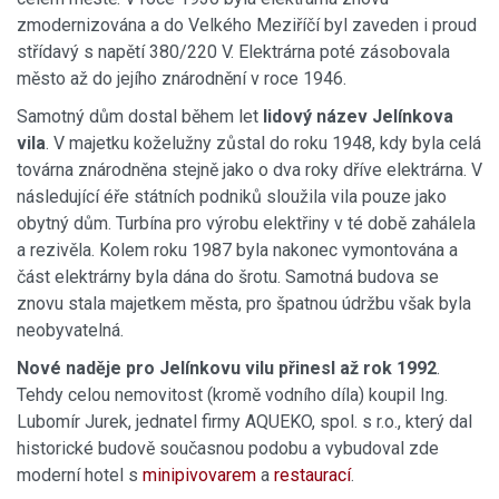
zmodernizována a do Velkého Meziříčí byl zaveden i proud
střídavý s napětí 380/220 V. Elektrárna poté zásobovala
město až do jejího znárodnění v roce 1946.
Samotný dům dostal během let
lidový název Jelínkova
vila
. V majetku koželužny zůstal do roku 1948, kdy byla celá
továrna znárodněna stejně jako o dva roky dříve elektrárna. V
následující éře státních podniků sloužila vila pouze jako
obytný dům. Turbína pro výrobu elektřiny v té době zahálela
a rezivěla. Kolem roku 1987 byla nakonec vymontována a
část elektrárny byla dána do šrotu. Samotná budova se
znovu stala majetkem města, pro špatnou údržbu však byla
neobyvatelná.
Nové naděje pro Jelínkovu vilu přinesl až rok 1992
.
Tehdy celou nemovitost (kromě vodního díla) koupil Ing.
Lubomír Jurek, jednatel firmy AQUEKO, spol. s r.o., který dal
historické budově současnou podobu a vybudoval zde
moderní hotel s
minipivovarem
a
restaurací
.