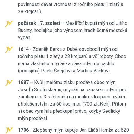
povinnosti dávat vrchnosti z ročního platu 1 zlatý a
28 krejcarů.
počátek 17. století
– Meziříčtí kupují mlýn od Jiřího
Buchty, hodlajíce jeho výnosem hradit četná městská
vydání.
1614
- Zdeněk Berka z Dubé osvobodil mlýn od
ročního platu 1 zlatý a 28 krejcarů a vší roboty. Obec
nemá vlastního mlynáře a dává mlýn do pachtu
(pronájmu) Pavlu Švejdovi a Martinu Vaškovi.
1687
– Kvůli malému zisku prodává obec mlýn
Josefu Sedlinskému, mlynáři na panském mlýně pod
zámkem se 3 složeními na mouku, stoupami a vším
příslušenstvím za 60 kop. mor. (700 zlatých). Přitom
si obec vymínila předkupní právo, kdyby Sedlický
mlýn prodával.
1706
- Zlepšený mlýn kupuje Jan Eliáš Hamža za 620