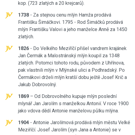
kop. (723 zlatých a 20 krejcarů).
1738
- Za stejnou cenu mlýn Hamža prodává
Františku Šimáčkovi. 1795 - Rod Šimáčků prodává
mlýn Františku Valovi a jeho manželce Anně za 1450
zlatých.
1826
- Do Velkého Meziříčí přišel vandrem krajánek
Jan Čermák a Malostránský mlýn koupil za 1348
zlatých. Potomci tohoto rodu, původem z Uhřínova,
pak vlastnili mlýn v Mlýnské ulici a Podhradský. Po
Čermákovi drželi mlýn kratší dobu ještě Josef Krič a
Jakub Dobrovolný.
1869
– Od Dobrovolného kupuje mlýn poslední
mlynář Jan Jarolím s manželkou Antonií. V roce 1900
jako vdova dědí Antonie manželovu půlku mlýna.
1904
- Antonie Jarolímová prodává mlýn městu Velké
Meziříčí. Josef Jarolím (syn Jana a Antonie) se v