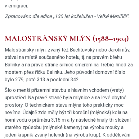
v emigraci.
Zpracováno dle edice „130 let koželužen - Velké Meziřičí".
MALOSTRÁNSKÝ MLÝN (1588–1904)
Malostránský mlýn, zvaný též Buchtovský nebo Jarolímův,
stával na místě současného hotelu, tj. na pravém břehu
Balinky a na pravé straně silnice směrem na Třebíč, hned za
mostem přes říčku Balinku. Jeho původní domovní číslo
bylo 279, poté 313 a poslední 342.
Šlo o menší přízemní stavbu s hlavním vchodem (vraty)
uprostřed. Na pravé straně byla mlýnice a na levé obytné
prostory. O technickém stavu mlýna toho prakticky moc
nevíme. Údajně zde měly být tři koreční (mlýnská) kola na
horní vodu o průměru 3,16 m a ty následně hnaly tři složení
starého způsobu (mlýnské kameny) na výrobu mouky a
jeden krupník zvaný holendr (na výrobu krup). K oddělování