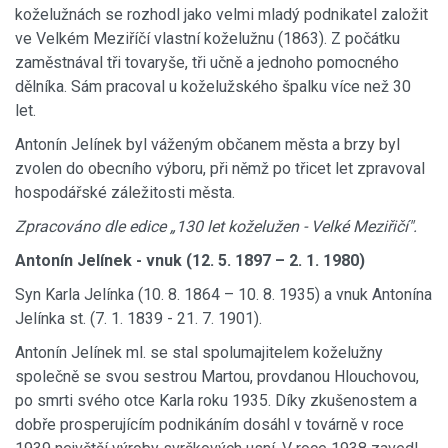
koželužnách se rozhodl jako velmi mladý podnikatel založit
ve Velkém Meziříčí vlastní koželužnu (1863). Z počátku
zaměstnával tři tovaryše, tři učně a jednoho pomocného
dělníka. Sám pracoval u koželužského špalku více než 30
let.
Antonín Jelínek byl váženým občanem města a brzy byl
zvolen do obecního výboru, při němž po třicet let zpravoval
hospodářské záležitosti města.
Zpracováno dle edice „130 let koželužen - Velké Meziřičí".
Antonín Jelínek - vnuk (12. 5. 1897 – 2. 1. 1980)
Syn Karla Jelínka (10. 8. 1864 – 10. 8. 1935) a vnuk Antonína
Jelínka st. (7. 1. 1839 - 21. 7. 1901).
Antonín Jelínek ml. se stal spolumajitelem koželužny
společně se svou sestrou Martou, provdanou Hlouchovou,
po smrti svého otce Karla roku 1935. Díky zkušenostem a
dobře prosperujícím podnikáním dosáhl v továrně v roce