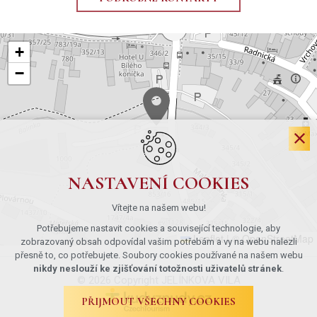
+
−
NASTAVENÍ COOKIES
Vítejte na našem webu!
Potřebujeme nastavit cookies a související technologie, aby
Leaflet
|
© OpenStreetMap
zobrazovaný obsah odpovídal vašim potřebám a vy na webu nalezli
přesně to, co potřebujete. Soubory cookies používané na našem webu
nikdy neslouží ke zjišťování totožnosti uživatelů stránek
.
© 2026 Copyright JELÍNKOVA VILA
PŘIJMOUT VŠECHNY COOKIES