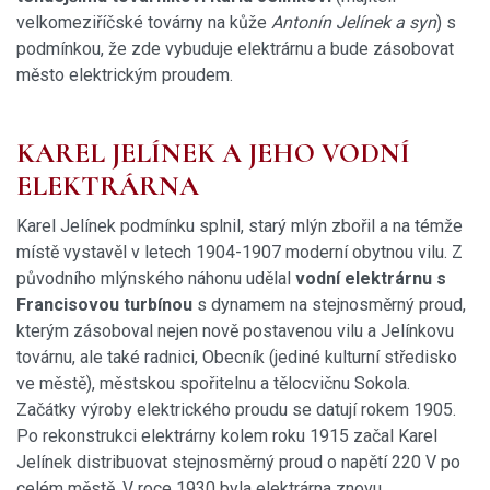
velkomeziříčské továrny na kůže
Antonín Jelínek a syn
) s
podmínkou, že zde vybuduje elektrárnu a bude zásobovat
město elektrickým proudem.
KAREL JELÍNEK A JEHO VODNÍ
ELEKTRÁRNA
Karel Jelínek podmínku splnil, starý mlýn zbořil a na témže
místě vystavěl v letech 1904-1907 moderní obytnou vilu. Z
původního mlýnského náhonu udělal
vodní elektrárnu s
Francisovou turbínou
s dynamem na stejnosměrný proud,
kterým zásoboval nejen nově postavenou vilu a Jelínkovu
továrnu, ale také radnici, Obecník (jediné kulturní středisko
ve městě), městskou spořitelnu a tělocvičnu Sokola.
Začátky výroby elektrického proudu se datují rokem 1905.
Po rekonstrukci elektrárny kolem roku 1915 začal Karel
Jelínek distribuovat stejnosměrný proud o napětí 220 V po
celém městě. V roce 1930 byla elektrárna znovu