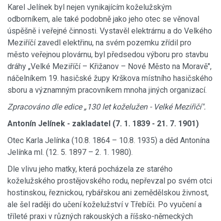
Karel Jelínek byl nejen vynikajícím koželužským
odborníkem, ale také podobně jako jeho otec se věnoval
úspěšně i veřejné činnosti. Vystavěl elektrárnu a do Velkého
Meziříčí zavedl elektřinu, na svém pozemku zřídil pro
město veřejnou plovárnu, byl předsedou výboru pro stavbu
dráhy „Velké Meziříčí – Křižanov – Nové Město na Moravě",
náčelníkem 19. hasičské župy Krškova místního hasičského
sboru a významným pracovníkem mnoha jiných organizací.
Zpracováno dle edice „130 let koželužen - Velké Meziřičí".
Antonín Jelínek - zakladatel (7. 1. 1839 - 21. 7. 1901)
Otec Karla Jelínka (10.8. 1864 – 10.8. 1935) a děd Antonína
Jelínka ml. (12. 5. 1897 – 2. 1. 1980).
Dle vlivu jeho matky, která pocházela ze starého
koželužského prostějovského rodu, nepřevzal po svém otci
hostinskou, řeznickou, rybářskou ani zemědělskou živnost,
ale šel raději do učení koželužství v Třebíči. Po vyučení a
tříleté praxi v různých rakouských a říšsko-německých