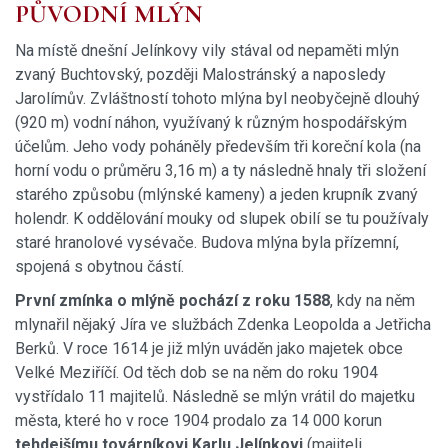
PŮVODNÍ MLÝN
Na místě dnešní Jelínkovy vily stával od nepaměti mlýn
zvaný Buchtovský, později Malostránský a naposledy
Jarolímův. Zvláštností tohoto mlýna byl neobyčejně dlouhý
(920 m) vodní náhon, využívaný k různým hospodářským
účelům. Jeho vody poháněly především tři koreční kola (na
horní vodu o průměru 3,16 m) a ty následně hnaly tři složení
starého způsobu (mlýnské kameny) a jeden krupník zvaný
holendr. K oddělování mouky od slupek obilí se tu používaly
staré hranolové vysévače. Budova mlýna byla přízemní,
spojená s obytnou částí.
První zmínka o mlýně pochází z roku 1588
, kdy na něm
mlynařil nějaký Jíra ve službách Zdenka Leopolda a Jetřicha
Berků. V roce 1614 je již mlýn uváděn jako majetek obce
Velké Meziříčí. Od těch dob se na něm do roku 1904
vystřídalo 11 majitelů. Následně se mlýn vrátil do majetku
města, které ho v roce 1904 prodalo za 14 000 korun
tehdejšímu továrníkovi Karlu Jelínkovi
(majiteli