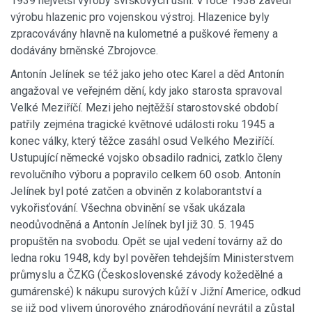
1939 největší výroby svrškových usní. V roce 1938 zavedl
výrobu hlazenic pro vojenskou výstroj. Hlazenice byly
zpracovávány hlavně na kulometné a puškové řemeny a
dodávány brněnské Zbrojovce.
Antonín Jelínek se též jako jeho otec Karel a děd Antonín
angažoval ve veřejném dění, kdy jako starosta spravoval
Velké Meziříčí. Mezi jeho nejtěžší starostovské období
patřily zejména tragické květnové události roku 1945 a
konec války, který těžce zasáhl osud Velkého Meziříčí.
Ustupující německé vojsko obsadilo radnici, zatklo členy
revolučního výboru a popravilo celkem 60 osob. Antonín
Jelínek byl poté zatčen a obviněn z kolaborantství a
vykořisťování. Všechna obvinění se však ukázala
neodůvodněná a Antonín Jelínek byl již 30. 5. 1945
propuštěn na svobodu. Opět se ujal vedení továrny až do
ledna roku 1948, kdy byl pověřen tehdejším Ministerstvem
průmyslu a ČZKG (Československé závody kožedělné a
gumárenské) k nákupu surových kůží v Jižní Americe, odkud
se již pod vlivem únorového znárodňování nevrátil a zůstal