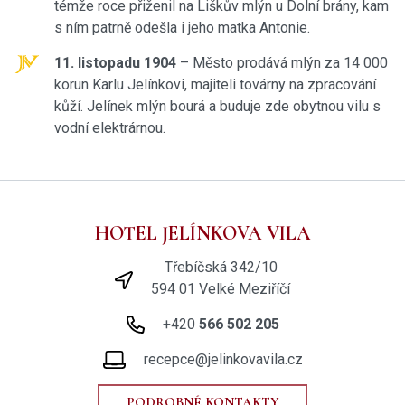
témže roce přiženil na Liškův mlýn u Dolní brány, kam
s ním patrně odešla i jeho matka Antonie.
11. listopadu 1904
– Město prodává mlýn za 14 000
korun Karlu Jelínkovi, majiteli továrny na zpracování
kůží. Jelínek mlýn bourá a buduje zde obytnou vilu s
vodní elektrárnou.
HOTEL JELÍNKOVA VILA
Třebíčská 342/10
594 01 Velké Meziříčí
+420
566 502 205
recepce@jelinkovavila.cz
PODROBNÉ KONTAKTY