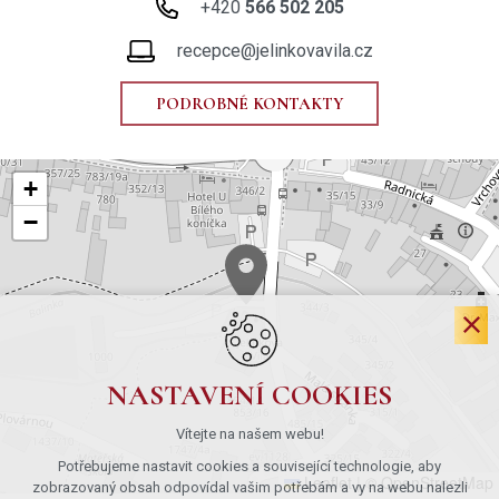
+420
566 502 205
recepce@jelinkovavila.cz
PODROBNÉ KONTAKTY
+
−
NASTAVENÍ COOKIES
Vítejte na našem webu!
Potřebujeme nastavit cookies a související technologie, aby
Leaflet
|
© OpenStreetMap
zobrazovaný obsah odpovídal vašim potřebám a vy na webu nalezli