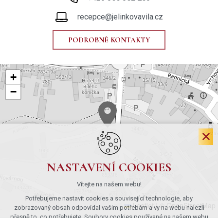
recepce@jelinkovavila.cz
PODROBNÉ KONTAKTY
+
−
NASTAVENÍ COOKIES
Vítejte na našem webu!
Potřebujeme nastavit cookies a související technologie, aby
Leaflet
|
© OpenStreetMap
zobrazovaný obsah odpovídal vašim potřebám a vy na webu nalezli
přesně to, co potřebujete. Soubory cookies používané na našem webu