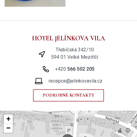
HOTEL JELÍNKOVA VILA
Třebíčská 342/10
594 01 Velké Meziříčí
+420
566 502 205
recepce@jelinkovavila.cz
PODROBNÉ KONTAKTY
+
−