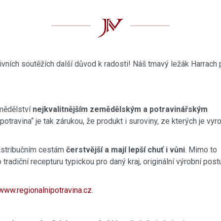
vních soutěžích další důvod k radosti! Náš tmavý ležák Harrach 
mědělství
nejkvalitnějším zemědělským a potravinářským
potravina“ je tak zárukou, že produkt i suroviny, ze kterých je vyr
distribučním cestám
čerstvější a mají lepší chuť i vůni
. Mimo to
o tradiční recepturu typickou pro daný kraj, originální výrobní post
www.regionalnipotravina.cz
.