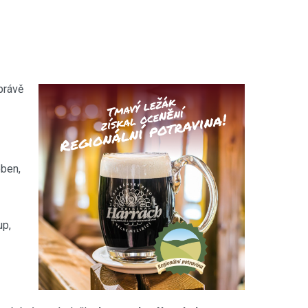
právě
oben,
up,