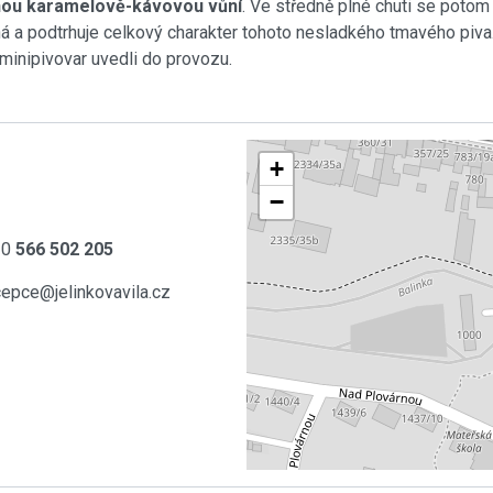
nou karamelově-kávovou vůní
. Ve středně plné chuti se poto
ná a podtrhuje celkový charakter tohoto nesladkého tmavého piva.
minipivovar uvedli do provozu.
+
−
20
566 502 205
cepce@jelinkovavila.cz