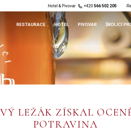
Hotel & Pivovar
+420
566 502 205
Re
RESTAURACE
HOTEL
PIVOVAR
ŠKOLICÍ P
VÝ LEŽÁK ZÍSKAL OCEN
POTRAVINA