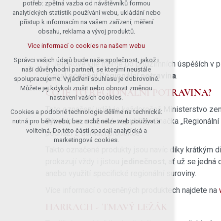
potřeb: zpětná vazba od návštěvníků formou
analytických statistik používání webu, ukládání nebo
přístup k informacím na vašem zařízení, měření
obsahu, reklama a vývoj produktů.
Více informací o cookies na našem webu
Správci vašich údajů bude naše společnost, jakož i
V Jelínkově vile máme po podzimních úspěších v pi
naši důvěryhodní partneři, se kterými neustále
získal
ocenění Regionální potravina
.
spolupracujeme. Vyjádření souhlasu je dobrovolné.
Můžete jej kdykoli zrušit nebo obnovit změnou
CO JE TO REGIONÁLNÍ POTRAVINA?
nastavení vašich cookies.
Toto označení uděluje každoročně Ministerstvo ze
Cookies a podobné technologie dělíme na technická:
výrobkům z České republiky
. Značka „Regionální 
nutná pro běh webu, bez nichž nelze web používat a
volitelná. Do této části spadají analytická a
pochází z domácí produkce.
marketingová cookies.
Takto označené produkty jsou navíc díky krátkým 
prokazují vždy i jistou
jedinečnost
, ať už se jedná 
anebo využití specifické regionální suroviny.
Více informací o oceněných produktech najdete na
HARRACH - TMAVÝ LEŽÁK