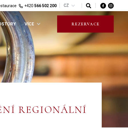
CZ
staurace
+420
566 502 200
ROSTORY
VÍCE
REZERVACE
ĚNÍ REGIONÁLNÍ