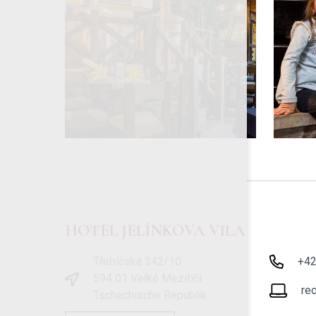
HOTEL JELÍNKOVA VILA
Třebíčská 342/10
+4
594 01 Velké Meziříčí
re
Tschechische Republik