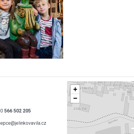
+
−
20
566 502 205
cepce@jelinkovavila.cz