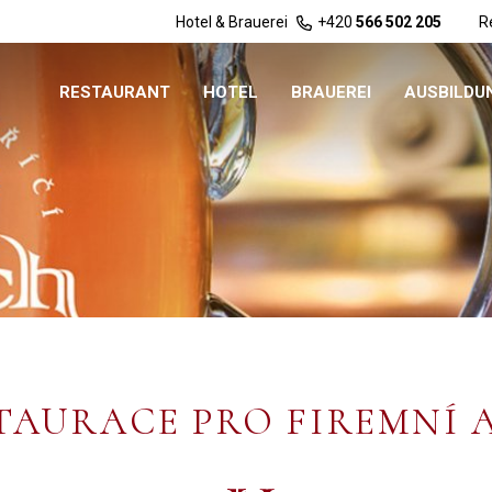
Hotel & Brauerei
+420
566 502 205
R
RESTAURANT
HOTEL
BRAUEREI
AUSBILDU
TAURACE PRO FIREMNÍ 