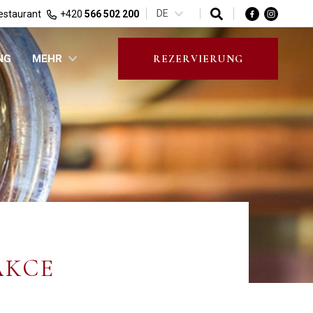
DE
estaurant
+420
566 502 200
NG
MEHR
REZERVIERUNG
AKCE