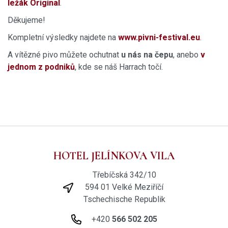
ležák Original
.
Děkujeme!
Kompletní výsledky najdete na
www.pivni-festival.eu
.
A vítězné pivo můžete ochutnat
u nás na čepu
, anebo
v
jednom z podniků
, kde se náš Harrach točí.
HOTEL JELÍNKOVA VILA
Třebíčská 342/10
594 01 Velké Meziříčí
Tschechische Republik
+420
566 502 205