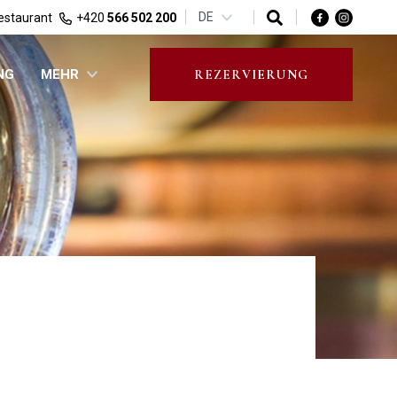
DE
estaurant
+420
566 502 200
NG
MEHR
REZERVIERUNG