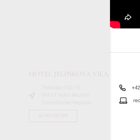
HOTEL JELÍNKOVA VILA
Třebíčská 342/10
+4
594 01 Velké Meziříčí
re
Tschechische Republik
KONTAKTEN