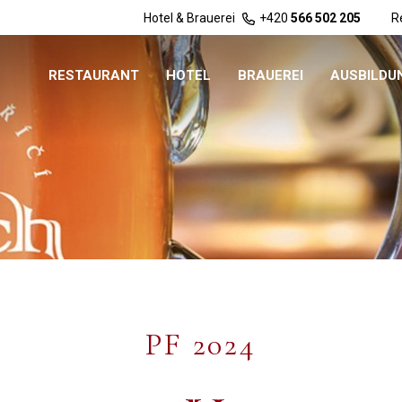
Hotel & Brauerei
+420
566 502 205
R
RESTAURANT
HOTEL
BRAUEREI
AUSBILDU
PF 2024