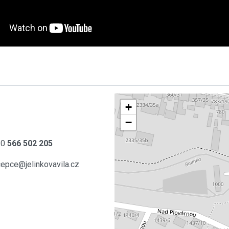
+
−
20
566 502 205
cepce@jelinkovavila.cz