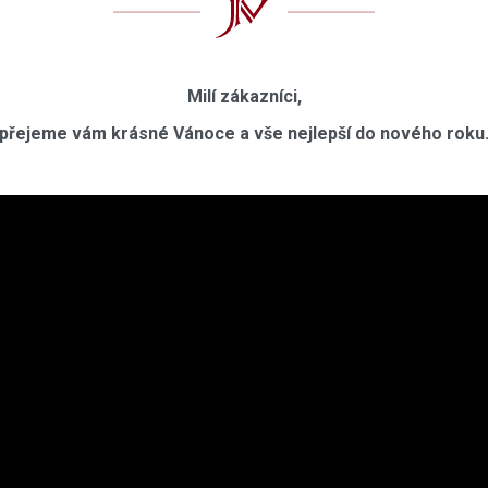
Milí zákazníci,
přejeme vám krásné Vánoce a vše nejlepší do nového roku